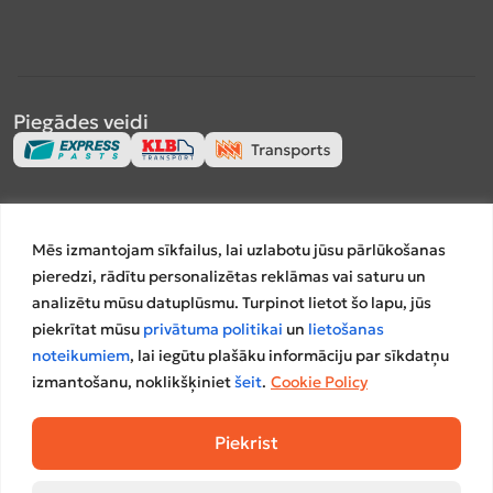
Piegādes veidi
Apmaksas veidi
Mēs izmantojam sīkfailus, lai uzlabotu jūsu pārlūkošanas
pieredzi, rādītu personalizētas reklāmas vai saturu un
analizētu mūsu datuplūsmu. Turpinot lietot šo lapu, jūs
piekrītat mūsu
privātuma politikai
un
lietošanas
Salīdzināšanas platformas
noteikumiem
, lai iegūtu plašāku informāciju par sīkdatņu
izmantošanu, noklikšķiniet
šeit
.
Cookie Policy
Piekrist