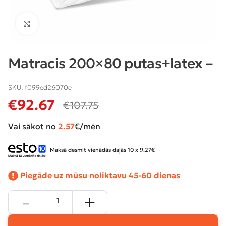
Klikšķiniet lai palielinātu
Matracis 200×80 putas+latex –
SKU:
f099ed26070e
€
92.67
€
107.75
Vai sākot no
2.57
€/mēn
Maksā desmit vienādās daļās 10 x 9.27€
Piegāde uz mūsu noliktavu 45-60 dienas