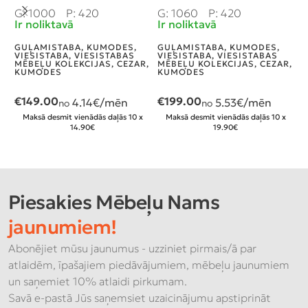
“
G: 1000
P: 420
G: 1060
P: 420
Ir noliktavā
Ir noliktavā
G
I
GUĻAMISTABA
,
KUMODES
,
GUĻAMISTABA
,
KUMODES
,
VIESISTABA
,
VIESISTABAS
VIESISTABA
,
VIESISTABAS
G
MĒBEĻU KOLEKCIJAS
,
CEZAR
,
MĒBEĻU KOLEKCIJAS
,
CEZAR
,
N
KUMODES
KUMODES
€
149.00
€
199.00
4.14
€/mēn
5.53
€/mēn
n
no
no
4
Maksā desmit vienādās daļās 10 x
Maksā desmit vienādās daļās 10 x
14.90€
19.90€
Piesakies Mēbeļu Nams
jaunumiem!
Abonējiet mūsu jaunumus - uzziniet pirmais/ā par
atlaidēm, īpašajiem piedāvājumiem, mēbeļu jaunumiem
un saņemiet 10% atlaidi pirkumam.
Savā e-pastā Jūs saņemsiet uzaicinājumu apstiprināt