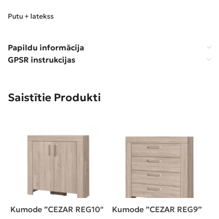
Putu + latekss
Papildu informācija
GPSR instrukcijas
Saistītie Produkti
Kumode ”CEZAR REG10″
Kumode ”CEZAR REG9”
N