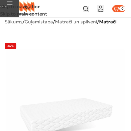
Skip to navigation
Izvēlne
0
Skip to main content
Sākums
Guļamistaba
Matrači un spilveni
Matrači
-14%