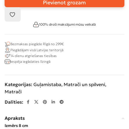
Pievienot grozam
100% droši maksājumi mūsu veikalā
Bezmaksas piegāde Rīgā no 299€
Piegādājam visā Latvijas teritorijā
14 dienu atgriešanas tiesības
Iespēja iegādaties līzingā
Kategorijas:
Guļamistaba
,
Matrači un spilveni
,
Matrači
Dalīties:
Apraksts
Izmērs 8 cm