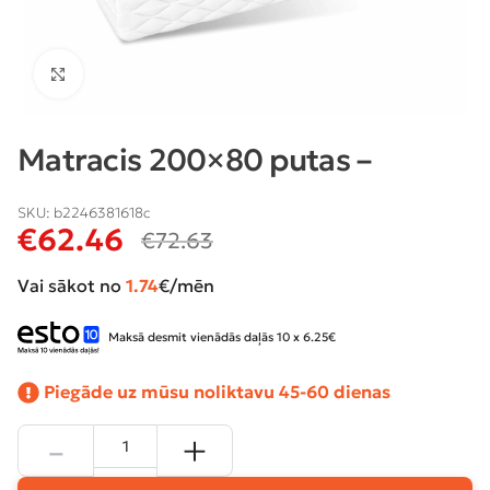
Klikšķiniet lai palielinātu
Matracis 200×80 putas –
SKU:
b2246381618c
€
62.46
€
72.63
Vai sākot no
1.74
€/mēn
Maksā desmit vienādās daļās 10 x 6.25€
Piegāde uz mūsu noliktavu 45-60 dienas