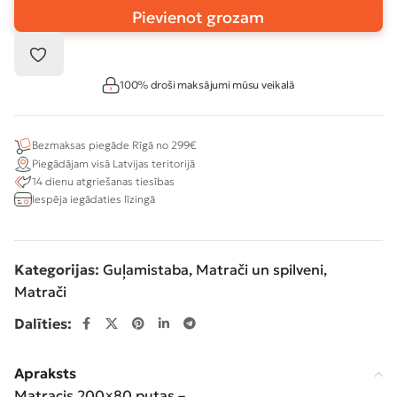
Pievienot grozam
100% droši maksājumi mūsu veikalā
Bezmaksas piegāde Rīgā no 299€
Piegādājam visā Latvijas teritorijā
14 dienu atgriešanas tiesības
Iespēja iegādaties līzingā
Kategorijas:
Guļamistaba
,
Matrači un spilveni
,
Matrači
Dalīties:
Apraksts
Matracis 200×80 putas –