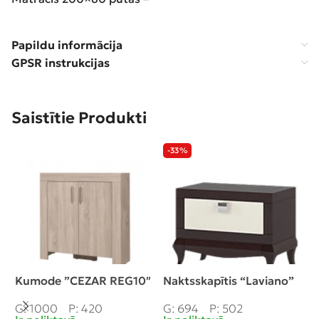
Papildu informācija
GPSR instrukcijas
Saistītie Produkti
-33%
Kumode ”CEZAR REG10″
Naktsskapītis “Laviano”
N
“
G: 1000
P: 420
G: 694
P: 502