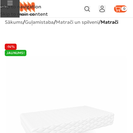
Skip to navigation
Izvēlne
0
Skip to main content
Sākums
Guļamistaba
Matrači un spilveni
Matrači
-14%
JAUNUMS!