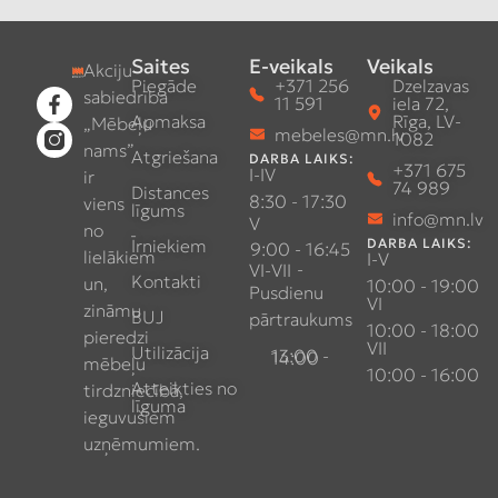
Saites
E-veikals
Veikals
Akciju
Piegāde
+371 256
Dzelzavas
sabiedrība
11 591
iela 72,
Apmaksa
Rīga, LV-
„Mēbeļu
mebeles@mn.lv
1082
nams”
Atgriešana
DARBA LAIKS:
+371 675
I-IV
ir
74 989
Distances
8:30 - 17:30
viens
līgums
info@mn.lv
V
no
Īrniekiem
DARBA LAIKS:
9:00 - 16:45
lielākiem
I-V
-
VI-VII
Kontakti
un,
10:00 - 19:00
Pusdienu
VI
zināmu
BUJ
pārtraukums
10:00 - 18:00
pieredzi
VII
Utilizācija
13:00 - 14:00
mēbeļu
10:00 - 16:00
Atteikties no
tirdzniecībā,
līguma
ieguvušiem
uzņēmumiem.