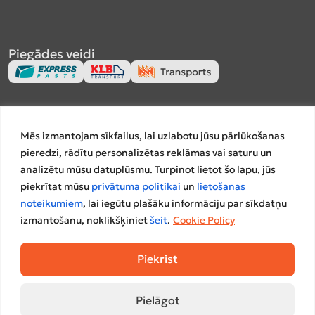
Piegādes veidi
Apmaksas veidi
Mēs izmantojam sīkfailus, lai uzlabotu jūsu pārlūkošanas
pieredzi, rādītu personalizētas reklāmas vai saturu un
analizētu mūsu datuplūsmu. Turpinot lietot šo lapu, jūs
piekrītat mūsu
privātuma politikai
un
lietošanas
Salīdzināšanas platformas
noteikumiem
, lai iegūtu plašāku informāciju par sīkdatņu
izmantošanu, noklikšķiniet
šeit
.
Cookie Policy
Piekrist
Pielāgot