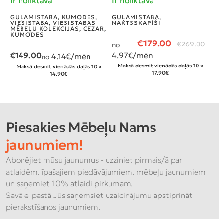
Ir noliktavā
Ir noliktavā
G
I
GUĻAMISTABA
,
KUMODES
,
GUĻAMISTABA
,
VIESISTABA
,
VIESISTABAS
NAKTSSKAPĪŠI
G
MĒBEĻU KOLEKCIJAS
,
CEZAR
,
N
KUMODES
€
179.00
€
269.00
no
€
149.00
4.97
€/mēn
4.14
€/mēn
n
no
4
Maksā desmit vienādās daļās 10 x
Maksā desmit vienādās daļās 10 x
17.90€
14.90€
Piesakies Mēbeļu Nams
jaunumiem!
Abonējiet mūsu jaunumus - uzziniet pirmais/ā par
atlaidēm, īpašajiem piedāvājumiem, mēbeļu jaunumiem
un saņemiet 10% atlaidi pirkumam.
Savā e-pastā Jūs saņemsiet uzaicinājumu apstiprināt
pierakstīšanos jaunumiem.