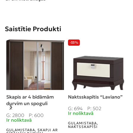
Saistītie Produkti
-33%
Skapis ar 4 bīdāmām
Naktsskapītis “Laviano”
K
durvīm un spoguli
G: 694
P: 502
G
280/240/60 cm, “venge”
Ir noliktavā
I
G: 2800
P: 600
Ir noliktavā
GUĻAMISTABA
,
G
NAKTSSKAPĪŠI
V
GUĻAMISTABA
,
SKAPJI AR
M