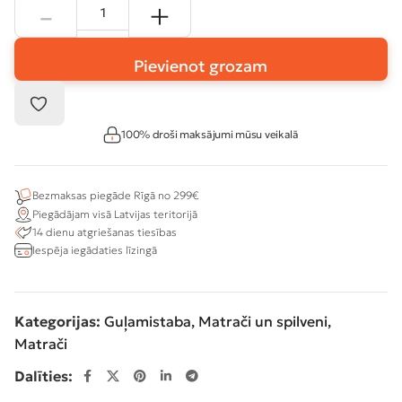
Pievienot grozam
100% droši maksājumi mūsu veikalā
Bezmaksas piegāde Rīgā no 299€
Piegādājam visā Latvijas teritorijā
14 dienu atgriešanas tiesības
Iespēja iegādaties līzingā
Kategorijas:
Guļamistaba
,
Matrači un spilveni
,
Matrači
Dalīties: