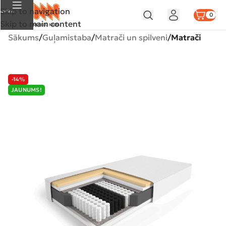
Skip to navigation
Izvēlne
0
Skip to main content
Sākums
Guļamistaba
Matrači un spilveni
Matrači
-14%
JAUNUMS!