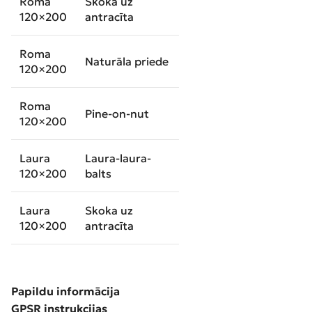
Roma
Skoka uz
120×200
antracīta
Roma
Naturāla priede
120×200
Roma
Pine-on-nut
120×200
Laura
Laura-laura-
120×200
balts
Laura
Skoka uz
120×200
antracīta
Papildu informācija
GPSR instrukcijas