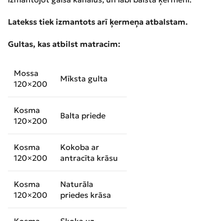
Latekss tiek izmantots arī ķermeņa atbalstam.
Gultas, kas atbilst matracim:
Mossa
Mīksta gulta
120×200
Kosma
Balta priede
120×200
Kosma
Kokoba ar
120×200
antracīta krāsu
Kosma
Naturāla
120×200
priedes krāsa