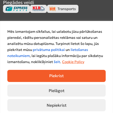
Piegādes veidi
Apmaksas veidi
Mēs izmantojam sīkfailus, lai uzlabotu jūsu pārlūkošanas
pieredzi, rādītu personalizētas reklāmas vai saturu un
analizētu mūsu datuplūsmu. Turpinot lietot šo lapu, jūs
piekrītat mūsu
privātuma politikai
un
lietošanas
Salīdzināšanas platformas
noteikumiem
, lai iegūtu plašāku informāciju par sīkdatņu
izmantošanu, noklikšķiniet
šeit
.
Cookie Policy
Piekrist
Pielāgot
© 2023 Mēbeļu Nams A/S.
Privātuma
Lietošanas
Nepiekrist
Interneta veikalu izstrādāja
WD Market
politika
noteikumi