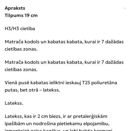
Apraksts
Tilpums 19 cm
H3/H3 cietība
Matrača kodols un kabatas kabata, kurai ir 7 dažādas
cietības zonas.
Matrača kodols un kabatas kabata, kurai ir 7 dažādas
cietības zonas.
Vienā pusē kabatas ieliktni ieskauj T25 poliuretāna
putas, bet otrā – latekss.
Latekss.
Latekss, kas ir 2 cm biezs, ir ar pretalerģiskām
īpašībām un nodrošina pietiekamu elpojamību,
izmantojot gaisa kanālus, un labi balsta ķermeni.