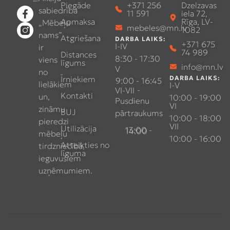
Piegāde
+371 256
Dzelzavas
sabiedrība
11 591
iela 72,
Apmaksa
Rīga, LV-
„Mēbeļu
mebeles@mn.lv
1082
nams”
Atgriešana
DARBA LAIKS:
+371 675
I-IV
ir
74 989
Distances
8:30 - 17:30
viens
līgums
info@mn.lv
V
no
Īrniekiem
DARBA LAIKS:
9:00 - 16:45
lielākiem
I-V
-
VI-VII
Kontakti
un,
10:00 - 19:00
Pusdienu
VI
zināmu
BUJ
pārtraukums
10:00 - 18:00
pieredzi
VII
Utilizācija
13:00 - 14:00
mēbeļu
10:00 - 16:00
Atteikties no
tirdzniecībā,
līguma
ieguvušiem
uzņēmumiem.