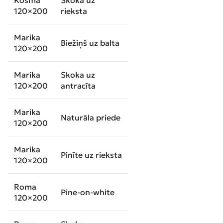
Kosma
Skoka uz
120×200
rieksta
Marika
Biežiņš uz balta
120×200
Marika
Skoka uz
120×200
antracīta
Marika
Naturāla priede
120×200
Marika
Pinīte uz rieksta
120×200
Roma
Pine-on-white
120×200