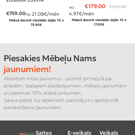
BĪDĀMĀM DURVĪM
K
€
179.00
€
269.00
no
€
759.00
4.97
€/mēn
21.08
€/mēn
no
n
Maksā desmit vienādās daļās 10 x
2
Maksā desmit vienādās daļās 10 x
17.90€
75.90€
Piesakies Mēbeļu Nams
jaunumiem!
Abonējiet mūsu jaunumus - uzziniet pirmais/ā par
atlaidēm, īpašajiem piedāvājumiem, mēbeļu jaunumiem
un saņemiet 10% atlaidi pirkumam.
Savā e-pastā Jūs saņemsiet uzaicinājumu apstiprināt
pierakstīšanos jaunumiem.
Saites
E-veikals
Veikals
Akciju