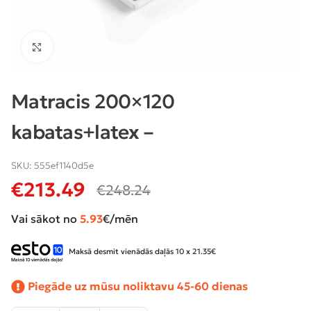
Klikšķiniet lai palielinātu
Matracis 200×120
kabatas+latex –
SKU:
555ef1140d5e
€
213.49
€
248.24
Vai sākot no
5.93
€/mēn
Maksā desmit vienādās daļās 10 x 21.35€
Piegāde uz mūsu noliktavu 45-60 dienas