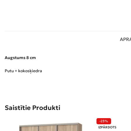
APR
Augstums 8 cm
Putu + kokosķiedra
Saistītie Produkti
-23%
IZPĀRDOTS