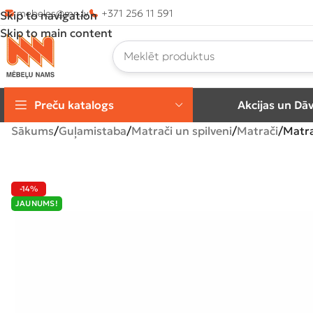
mebeles@mn.lv
+371 256 11 591
Skip to navigation
Skip to main content
Preču katalogs
Akcijas un Dā
Sākums
Guļamistaba
Matrači un spilveni
Matrači
Matra
-14%
JAUNUMS!