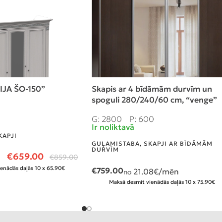
IJA ŠO-150”
Skapis ar 4 bīdāmām durvīm un
spoguli 280/240/60 cm, “venge”
G: 2800
P: 600
Ir noliktavā
KAPJI
GUĻAMISTABA
,
SKAPJI AR BĪDĀMĀM
DURVĪM
€
659.00
€
859.00
enādās daļās 10 x 65.90€
€
759.00
21.08
€/mēn
no
Maksā desmit vienādās daļās 10 x 75.90€