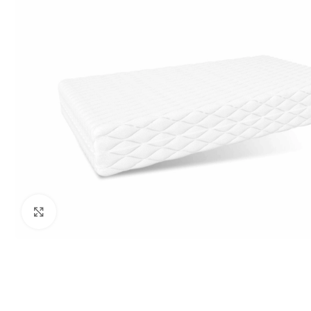
Klikšķiniet lai palielinātu