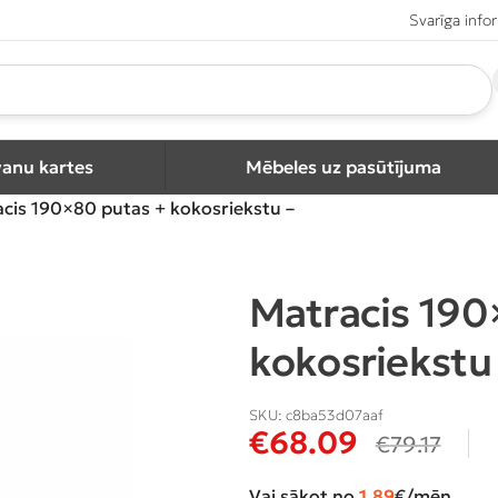
Svarīga info
vanu kartes
Mēbeles uz pasūtījuma
cis 190×80 putas + kokosriekstu –
Matracis 190
kokosriekstu
SKU:
c8ba53d07aaf
€
68.09
€
79.17
Vai sākot no
1.89
€/mēn