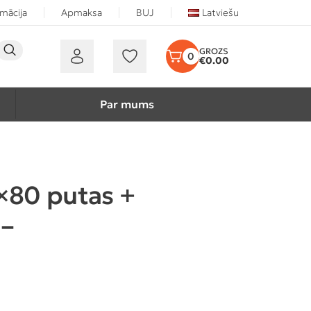
rmācija
Apmaksa
BUJ
Latviešu
0
€
0.00
Par mums
×80 putas +
 –