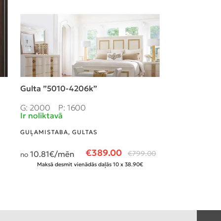
Gulta ”5010-4206k”
Naktsskapīti
G: 2000
P: 1600
G: 694
P: 5
Ir noliktavā
Ir noliktavā
GUĻAMISTABA
,
GULTAS
GUĻAMISTABA
,
€
389.00
10.81
€/mēn
€
799.00
4.97
€/mēn
no
no
Maksā desmit vienādās daļās 10 x 38.90€
Maksā desmit