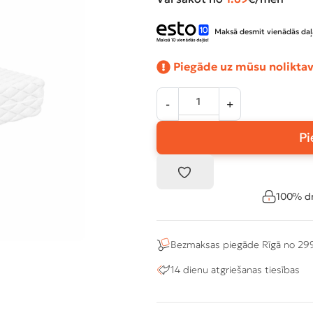
Maksā desmit vienādās daļ
Piegāde uz mūsu noliktav
Pi
100% dr
Bezmaksas piegāde Rīgā no 29
14 dienu atgriešanas tiesības