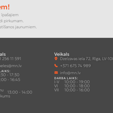
em!
 īpašajiem
di pirkumam.
kstīšanos jaunumiem.
als
Veikals
 256 11 591
Dzelzavas iela 72, Rīga, LV-1
eles@mn.lv
+371 675 74 989
LAIKS:
info@mn.lv
:30 - 17:30
DARBA LAIKS:
:00 - 16:45
I-V
10:00 - 19:00
VI
10:00 - 18:00
nu
VII
10:00 - 16:00
13:00 - 14:00
ukums