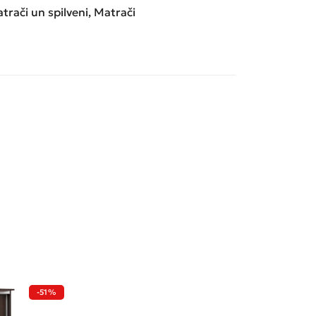
trači un spilveni
,
Matrači
-51%
-33%