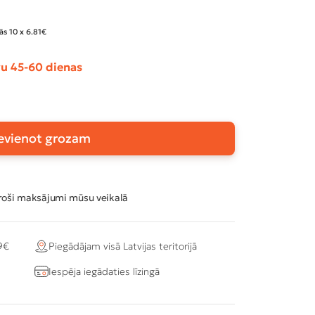
ās 10 x 6.81€
u 45-60 dienas
evienot grozam
oši maksājumi mūsu veikalā
9€
Piegādājam visā Latvijas teritorijā
Iespēja iegādaties līzingā