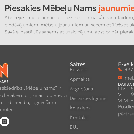
Piesakies Mēbeļu Nams
jaunumi
Abonējiet mūsu jaunumus - uzziniet pirmais/ā par atlaidēm,
piedāvājumiem, mēbeļu jaunumiem un saņemiet 10% atlai
Savā e-pastā Jūs saņemsiet uzaicinājumu apstiprināt piera
Saites
E-veik
Piegāde
+371
meb
Apmaksa
DARBA 
 sabiedrība „Mēbeļu nams” ir
Atgriešana
I-IV
8
9
V
no lielākiem un, zināmu pieredzi
Distances līgums
-
VI-VII
 tirdzniecībā, ieguvušiem
Pusdie
Īrniekiem
umiem.
pārtra
Kontakti
BUJ