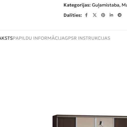
Kategorijas:
Guļamistaba
,
Ma
Dalīties:
AKSTS
PAPILDU INFORMĀCIJA
GPSR INSTRUKCIJAS