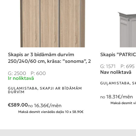
Skapis ar 3 bīdāmām durvīm
Skapis ”PATRIC
250/240/60 cm, krāsa: ”sonoma”, 2
G: 1571
P: 695
atvilktnes
Nav noliktavā
G: 2500
P: 600
Ir noliktavā
GUĻAMISTABA
,
S
GUĻAMISTABA
,
SKAPJI AR BĪDĀMĀM
DURVĪM
18.31
€/mēn
no
Maksā desmit vi
€
589.00
16.36
€/mēn
no
Maksā desmit vienādās daļās 10 x 58.90€