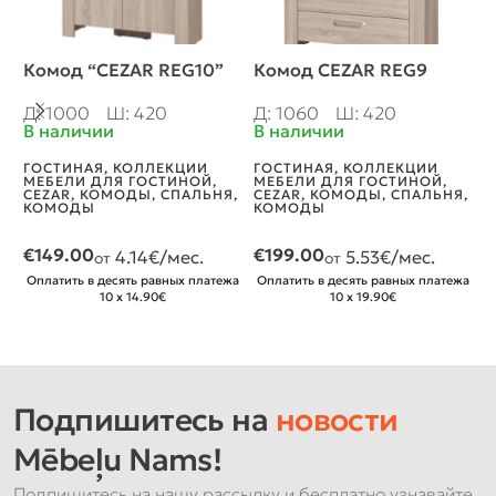
Комод “CEZAR REG10”
Комод CEZAR REG9
Ш
C
Д: 1000
Ш: 420
Д: 1060
Ш: 420
В наличии
В наличии
Д
В
ГОСТИНАЯ
,
КОЛЛЕКЦИИ
ГОСТИНАЯ
,
КОЛЛЕКЦИИ
МЕБЕЛИ ДЛЯ ГОСТИНОЙ
,
МЕБЕЛИ ДЛЯ ГОСТИНОЙ
,
Г
CEZAR
,
КОМОДЫ
,
СПАЛЬНЯ
,
CEZAR
,
КОМОДЫ
,
СПАЛЬНЯ
,
М
КОМОДЫ
КОМОДЫ
C
П
С
€
149.00
€
199.00
4.14
€/мес.
5.53
€/мес.
от
от
Оплатить в десять равных платежа
Оплатить в десять равных платежа
€
10 x 14.90€
10 x 19.90€
О
Подпишитесь на
новости
Mēbeļu Nams!
Подпишитесь на нашу рассылку и бесплатно узнавайте