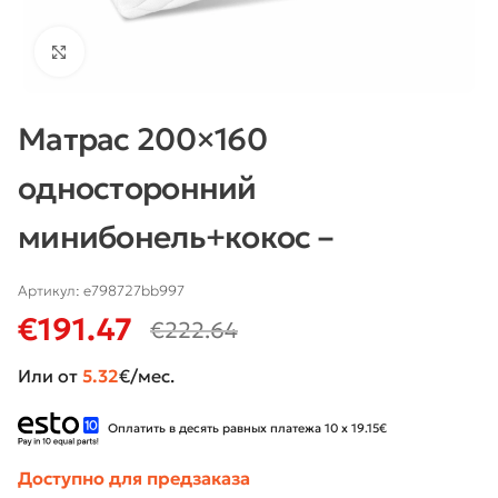
Нажмите, чтобы увеличить
Матрас 200×160
односторонний
минибонель+кокос –
Артикул:
e798727bb997
€
191.47
€
222.64
Или от
5.32
€/мес.
Оплатить в десять равных платежа 10 x 19.15€
Доступно для предзаказа