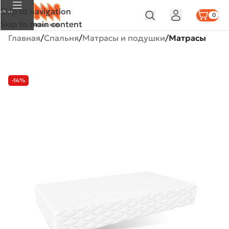
Skip to navigation
Меню
0
Skip to main content
Главная
Спальня
Матрасы и подушки
Матрасы
-14%