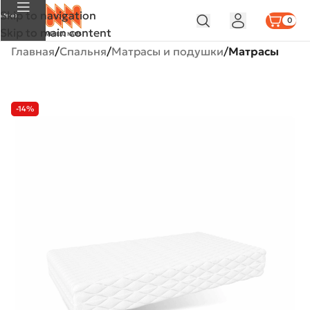
Skip to navigation
Меню
0
Skip to main content
Главная
Спальня
Матрасы и подушки
Матрасы
-14%