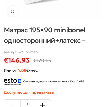
Нажмите, чтобы увеличить
Матрас 195×90 minibonel
односторонний+латекс –
Артикул:
b238ac7b5fbd
€
146.93
€
170.85
Или от
4.08
€/мес.
Оплатить в десять равных платежа 10 x 14.69€
Доступно для предзаказа