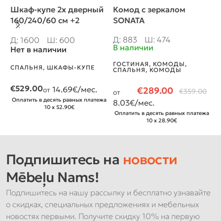
Шкаф-купе 2х дверный
Комод с зеркалом
П
160/240/60 см +2
SONATA
Л
ящика, профиль
Д: 883
Ш: 474
Д
Д: 1600
Ш: 600
Бавария
В наличии
В
Нет в наличии
ГОСТИНАЯ
,
КОМОДЫ
,
С
СПАЛЬНЯ
,
ШКАФЫ-КУПЕ
СПАЛЬНЯ
,
КОМОДЫ
Т
€
529.00
14.69
€/мес.
€
289.00
от
€
359.00
от
о
Оплатить в десять равных платежа
8.03
€/мес.
4
10 x 52.90€
Оплатить в десять равных платежа
О
10 x 28.90€
Подпишитесь на
новости
Mēbeļu Nams!
Подпишитесь на нашу рассылку и бесплатно узнавайте
о скидках, специальных предложениях и мебельных
новостях первыми. Получите скидку 10% на первую