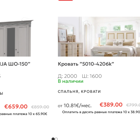
IJA ШО-150”
Кровать ”5010-4206k”
5
Д: 2000
Ш: 1600
В наличии
СПАЛЬНЯ
,
КРОВАТИ
Ы
€
389.00
10.81
€/мес.
€
799.
€
659.00
от
€
859.00
Оплатить в десять равных платежа 10 x 38.9
равных платежа 10 x 65.90€