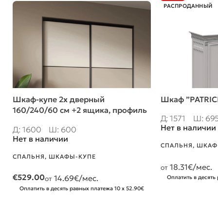
РАСПРОДАННЫЙ
Шкаф-купе 2х дверный
Шкаф ”PATRIC
160/240/60 см +2 ящика, профиль
Д: 1571
Ш: 69
Бавария
Нет в наличии
Д: 1600
Ш: 600
Нет в наличии
СПАЛЬНЯ
,
ШКАФ
СПАЛЬНЯ
,
ШКАФЫ-КУПЕ
18.31
€/мес.
от
€
529.00
14.69
€/мес.
Оплатить в десять 
от
Оплатить в десять равных платежа 10 x 52.90€