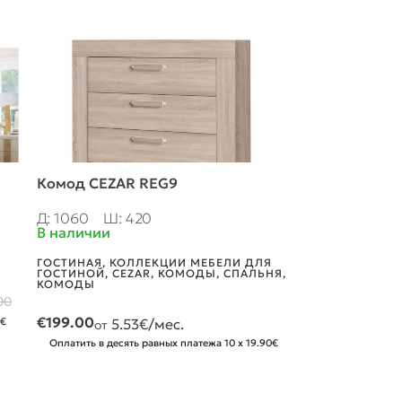
Комод CEZAR REG9
Комод CEZA
Д: 1060
Ш: 420
Д: 600
Ш: 4
В наличии
В наличии
ГОСТИНАЯ
,
КОЛЛЕКЦИИ МЕБЕЛИ ДЛЯ
ГОСТИНАЯ
,
КО
ГОСТИНОЙ
,
CEZAR
,
КОМОДЫ
,
СПАЛЬНЯ
,
ГОСТИНОЙ
,
CE
КОМОДЫ
КОМОДЫ
00
€
199.00
0€
5.53
€/мес.
2.19
€/мес.
от
от
Оплатить в десять равных платежа 10 x 19.90€
Оплатить в дес