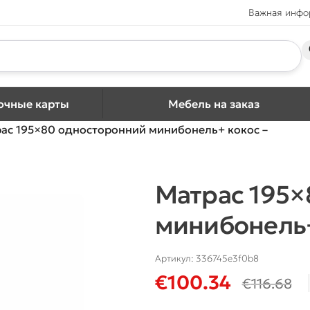
Важная инф
очные карты
Мебель на заказ
ас 195×80 односторонний минибонель+ кокос –
Матрас 195×
минибонель+
Артикул:
336745e3f0b8
€
100.34
€
116.68