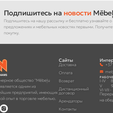
Подпишитесь на
новости
Mēbeļ
Подпишитесь на нашу рассылку и бесплатно узнавайте о 
предложениях и мебельных новостях первыми. Получите
покупку.
Сайты
Интер
Доставка
+371
meb
Оплата
РАБОЧЕ
нерное общество "Mēbeļu
Возврат
I-IV
8
V
9
 является одним из
Дистанционный
VI-VII
-
ейших предприятий, имеющих
договор
Перер
ой опыт в торговле мебелью.
на обе
Арендаторы
Контакты