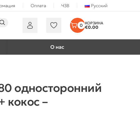
ормация
Оплата
ЧЗВ
Русский
0
€
0.00
О нас
80 односторонний
 кокос –