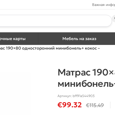
Важная инф
очные карты
Мебель на заказ
ас 190×80 односторонний минибонель+ кокос –
Матрас 190
минибонель+
Артикул:
bff91a544903
€
99.32
€
115.49