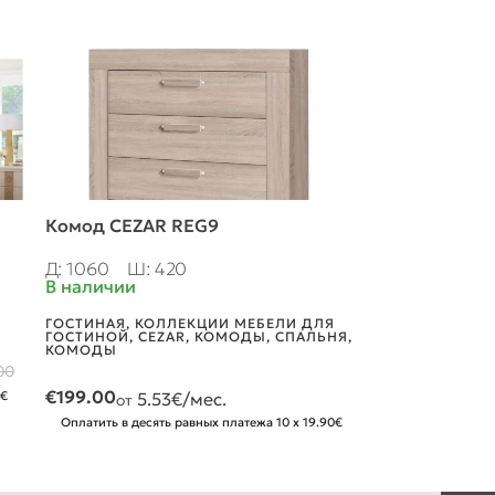
Комод CEZAR REG9
Шкаф MONTP
Д: 1060
Ш: 420
Д: 800
Ш: 6
В наличии
В наличии
ГОСТИНАЯ
,
КОЛЛЕКЦИИ МЕБЕЛИ ДЛЯ
СПАЛЬНЯ
,
ШК
ГОСТИНОЙ
,
CEZAR
,
КОМОДЫ
,
СПАЛЬНЯ
,
КОМОДЫ
00
3.31
€/мес.
от
€
199.00
0€
5.53
€/мес.
Оплатить в деся
от
Оплатить в десять равных платежа 10 x 19.90€