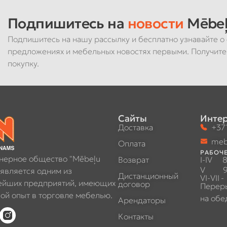
Подпишитесь на
новости
Mēbeļ
Подпишитесь на нашу рассылку и бесплатно узнавайте о 
предложениях и мебельных новостях первыми. Получите
покупку.
Сайты
Интер
Доставка
+371
meb
Оплата
РАБОЧЕ
нерное общество "Mēbeļu
Возврат
I-IV
8
V
9
 является одним из
Дистанционный
VI-VII
-
ейших предприятий, имеющих
договор
Перер
ой опыт в торговле мебелью.
на обе
Арендаторы
Контакты