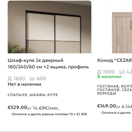
Шкаф-купе 2х дверный
Комод “CEZAR
160/240/60 см +2 ящика, профиль
Д: 1000
Ш: 4
Бавария
В наличии
Д: 1600
Ш: 600
Нет в наличии
ГОСТИНАЯ
,
КОЛЛ
ГОСТИНОЙ
,
CEZA
КОМОДЫ
СПАЛЬНЯ
,
ШКАФЫ-КУПЕ
€
149.00
4.14
от
€
529.00
14.69
€/мес.
от
Оплатить в десять
Оплатить в десять равных платежа 10 x 52.90€