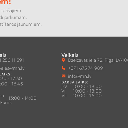
em!
 īpašajiem
di pirkumam.
kstīšanos jaunumiem.
als
Veikals
 256 11 591
Dzelzavas iela 72, Rīga, LV-1
eles@mn.lv
+371 675 74 989
LAIKS:
info@mn.lv
:30 - 17:30
DARBA LAIKS:
:00 - 16:45
I-V
10:00 - 19:00
VI
10:00 - 18:00
nu
VII
10:00 - 16:00
13:00 - 14:00
ukums