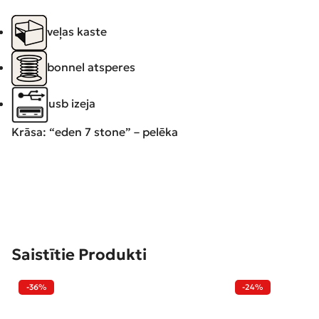
veļas kaste
bonnel atsperes
usb izeja
Krāsa: “eden 7 stone” – pelēka
Saistītie Produkti
-36%
-24%