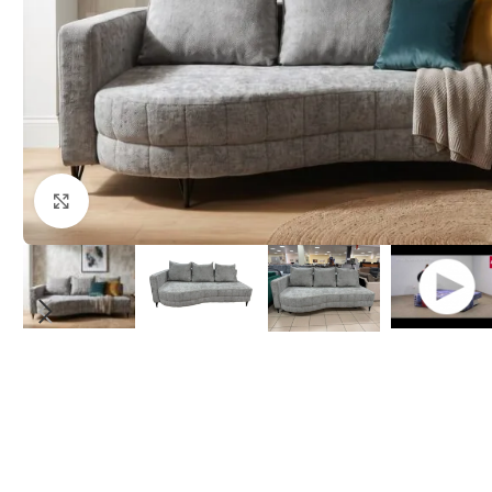
Klikšķiniet lai palielinātu