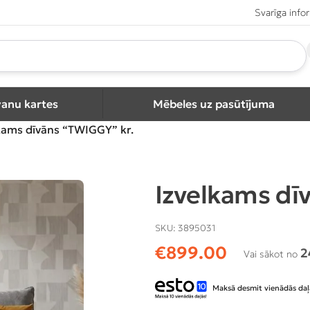
Svarīga info
vanu kartes
Mēbeles uz pasūtījuma
kams dīvāns “TWIGGY” kr.
Izvelkams dī
SKU:
3895031
€
899.00
2
Vai sākot no
Maksā desmit vienādās daļ