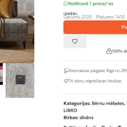
Noliktavā 1 prece/-es
IZMĒRI:
Garums: 2120
Platums: 1410
Pi
100% dr
Bezmaksas piegāde Rīgā no 29
14 dienu atgriešanas tiesības
Kategorijas:
Bērnu mēbeles
,
LIBRO
Birkas:
dīvāns