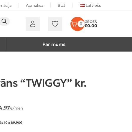
rmācija
Apmaksa
BUJ
Latviešu
0
€
0.00
Par mums
vāns “TWIGGY” kr.
4.97
€/mēn
ās 10 x 89.90€