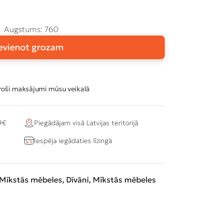
Augstums: 760
evienot grozam
oši maksājumi mūsu veikalā
9€
Piegādājam visā Latvijas teritorijā
Iespēja iegādaties līzingā
Mīkstās mēbeles
,
Dīvāni
,
Mīkstās mēbeles