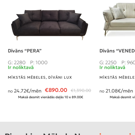
Dīvāns “PERA”
Dīvāns “VENED
G: 2280
P: 1000
G: 2250
P: 96
Ir noliktavā
Ir noliktavā
MĪKSTĀS MĒBELES
,
DĪVĀNI LUX
MĪKSTĀS MĒBELE
€
890.00
24.72
€/mēn
€
1,390.00
21.08
€/mēn
no
no
Maksā desmit vienādās daļās 10 x 89.00€
Maksā desmit vi