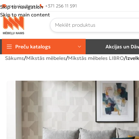
mebeles@mn.lv
+371 256 11 591
Skip to navigation
Skip to main content
Preču katalogs
Akcijas un Dā
Sākums
Mīkstās mēbeles
Mīkstās mēbeles LIBRO
Izvel