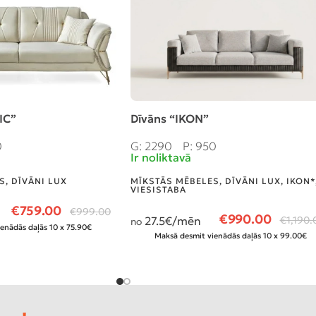
IC”
Dīvāns “IKON”
0
G: 2290
P: 950
Ir noliktavā
S
,
DĪVĀNI LUX
MĪKSTĀS MĒBELES
,
DĪVĀNI LUX
,
IKON*
VIESISTABA
€
759.00
€
999.00
€
990.00
27.5
€/mēn
€
1,190.
no
enādās daļās 10 x 75.90€
Maksā desmit vienādās daļās 10 x 99.00€