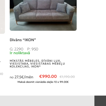
Dīvāns “IKON”
Dīvāns izvel
G: 2290
P: 950
G: 2120
P: 1
Ir noliktavā
Nav noliktavā
,
MĪKSTĀS MĒBELES
,
DĪVĀNI LUX
,
MĪKSTĀS MĒBE
VIESISTABA
,
VIESISTABAS MĒBEĻU
MĒBELES LIBR
KOLEKCIJAS
,
IKON*
00
16
€/mēn
€
990.00
no
27.5
€/mēn
€
1,190.00
no
Maksā desmit
Maksā desmit vienādās daļās 10 x 99.00€