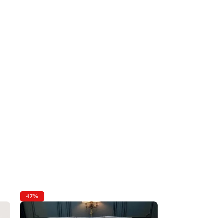
-17%
-21%
IZPĀRDOTS