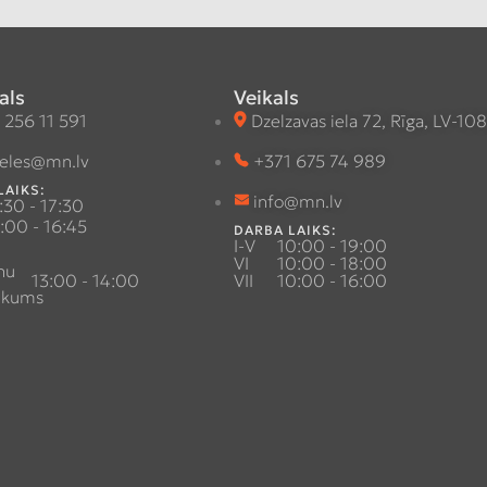
als
Veikals
 256 11 591
Dzelzavas iela 72, Rīga, LV-10
eles@mn.lv
+371 675 74 989
LAIKS:
info@mn.lv
:30 - 17:30
:00 - 16:45
DARBA LAIKS:
I-V
10:00 - 19:00
VI
10:00 - 18:00
nu
13:00 - 14:00
VII
10:00 - 16:00
ukums