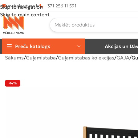
mebeles@mn.lv
+371 256 11 591
Skip to navigation
Skip to main content
Preču katalogs
Akcijas un Dā
Sākums
Guļamistaba
Guļamistabas kolekcijas
GAJA
Gu
-14%