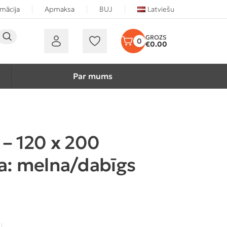
rmācija
Apmaksa
BUJ
Latviešu
0
€
0.00
Par mums
 – 120 x 200
a: melna/dabīgs