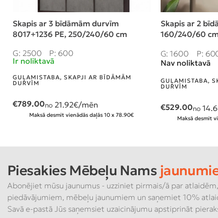
Skapis ar 3 bīdāmām durvīm
Skapis ar 2 bī
8017+1236 PE, 250/240/60 cm
160/240/60 cm,
prof.Bavaria
G: 2500
P: 600
G: 1600
P: 60
Ir noliktavā
Nav noliktavā
GUĻAMISTABA
,
SKAPJI AR BĪDĀMĀM
GUĻAMISTABA
,
S
DURVĪM
DURVĪM
€
789.00
21.92
€/mēn
no
€
529.00
14.
no
Maksā desmit vienādās daļās 10 x 78.90€
Maksā desmit vi
Piesakies Mēbeļu Nams
jaunumi
Abonējiet mūsu jaunumus - uzziniet pirmais/ā par atlaidēm,
piedāvājumiem, mēbeļu jaunumiem un saņemiet 10% atlai
Savā e-pastā Jūs saņemsiet uzaicinājumu apstiprināt piera