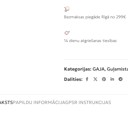
Bezmaksas piegāde Rīgā no 299€
14 dienu atgriešanas tiesības
Kategorijas:
GAJA
,
Guļamist
Dalīties:
AKSTS
PAPILDU INFORMĀCIJA
GPSR INSTRUKCIJAS