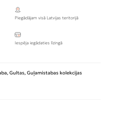
Piegādājam visā Latvijas teritorijā
Iespēja iegādaties līzingā
aba
,
Gultas
,
Guļamistabas kolekcijas