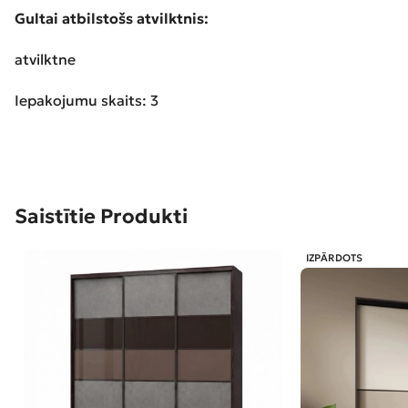
Gultai atbilstošs atvilktnis:
atvilktne
Iepakojumu skaits: 3
Saistītie Produkti
IZPĀRDOTS