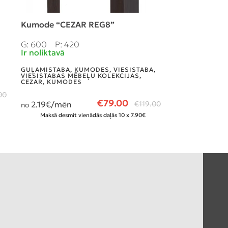
Kumode “CEZAR REG8”
Skapis 2D ”
G: 600
P: 420
G: 929
P: 57
Ir noliktavā
Ir noliktavā
GUĻAMISTABA
,
KUMODES
,
VIESISTABA
,
GUĻAMISTABA
,
VIESISTABAS MĒBEĻU KOLEKCIJAS
,
VIESISTABAS 
CEZAR
,
KUMODES
CORTINA
00
€
79.00
€
459.00
2.19
€/mēn
€
119.00
12
no
no
Maksā desmit vienādās daļās 10 x 7.90€
Maksā desmit