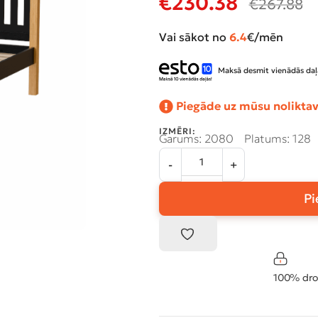
€
230.38
€
267.88
Vai sākot no
6.4
€/mēn
Maksā desmit vienādās daļ
Piegāde uz mūsu noliktav
IZMĒRI:
Garums: 2080
Platums: 128
Pi
100% dro