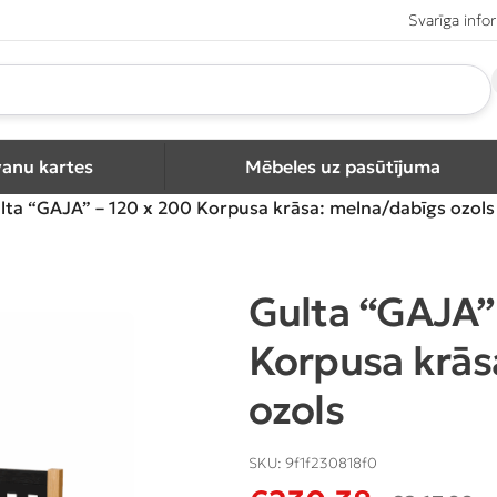
Svarīga info
vanu kartes
Mēbeles uz pasūtījuma
lta “GAJA” – 120 x 200 Korpusa krāsa: melna/dabīgs ozols
Gulta “GAJA”
Korpusa krās
ozols
SKU:
9f1f230818f0