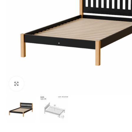
Klikšķiniet lai palielinātu