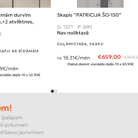
dāmām durvīm
Skapis ”PATRICIJA ŠO-150”
+2 atvilktnes,
G: 1571
P: 695
Nav noliktavā
0
GUĻAMISTABA
,
SKAPJI
KAPJI AR BĪDĀMĀM
€
659.00
18.31
€/mēn
€
859.
no
Maksā desmit vienādās daļās 10 x 65.90€
69
€/mēn
enādās daļās 10 x 52.90€
em!
 īpašajiem
di pirkumam.
kstīšanos jaunumiem.