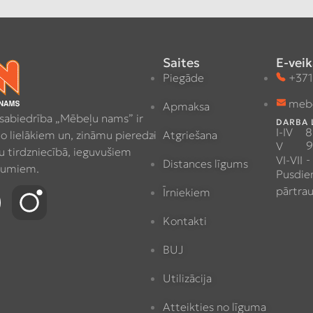
Saites
E-veik
Piegāde
+371
meb
Apmaksa
 sabiedrība „Mēbeļu nams” ir
DARBA 
I-IV
8
no lielākiem un, zināmu pieredzi
Atgriešana
9
V
 tirdzniecībā, ieguvušiem
-
VI-VII
Distances līgums
umiem.
Pusdie
pārtra
Īrniekiem
Kontakti
BUJ
Utilizācija
Atteikties no līguma