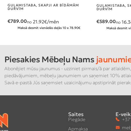
GUĻAMISTABA
,
SKAPJI AR BĪDĀMĀM
GUĻAMISTABA
,
S
DURVĪM
DURVĪM
€
789.00
€
589.00
21.92
€/mēn
16.3
no
no
Maksā desmit vienādās daļās 10 x 78.90€
Maksā desmit vi
Piesakies Mēbeļu Nams
jaunumi
Abonējiet mūsu jaunumus - uzziniet pirmais/ā par atlaidēm,
piedāvājumiem, mēbeļu jaunumiem un saņemiet 10% atlai
Savā e-pastā Jūs saņemsiet uzaicinājumu apstiprināt piera
Saites
E-veik
Piegāde
+371
meb
Apmaksa