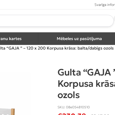
Svarīga info
vanu kartes
Mēbeles uz pasūtījuma
lta “GAJA ” – 120 x 200 Korpusa krāsa: balta/dabīgs ozols
Gulta “GAJA 
Korpusa krās
ozols
SKU:
08e054810510