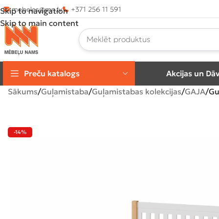
mebeles@mn.lv
+371 256 11 591
Skip to navigation
Skip to main content
Preču katalogs
Akcijas un Dā
Sākums
Guļamistaba
Guļamistabas kolekcijas
GAJA
Gu
-14%