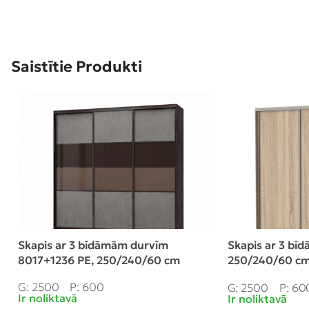
Saistītie Produkti
Skapis ar 3 bīdāmām durvīm
Skapis ar 3 bī
8017+1236 PE, 250/240/60 cm
250/240/60 cm,
atvilktnes
G: 2500
P: 600
G: 2500
P: 60
Ir noliktavā
Ir noliktavā