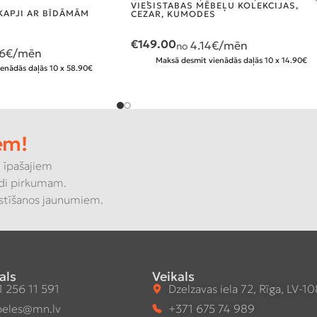
VIESISTABAS MĒBEĻU KOLEKCIJAS
,
KAPJI AR BĪDĀMĀM
CEZAR
,
KUMODES
€
149.00
4.14
€/mēn
no
6
€/mēn
Maksā desmit vienādās daļās 10 x 14.90€
enādās daļās 10 x 58.90€
em!
 īpašajiem
di pirkumam.
kstīšanos jaunumiem.
als
Veikals
 256 11 591
Dzelzavas iela 72, Rīga, LV-1
eles@mn.lv
+371 675 74 989