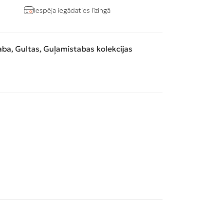
Iespēja iegādaties līzingā
aba
,
Gultas
,
Guļamistabas kolekcijas