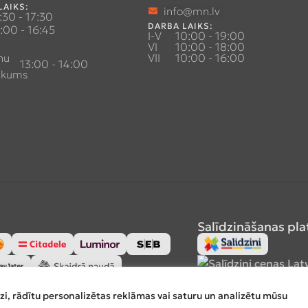
LAIKS:
info@mn.lv
:30 - 17:30
DARBA LAIKS:
:00 - 16:45
I-V
10:00 - 19:00
VI
10:00 - 18:00
nu
VII
10:00 - 16:00
13:00 - 14:00
ukums
Salīdzināšanas pl
zi, rādītu personalizētas reklāmas vai saturu un analizētu mūsu