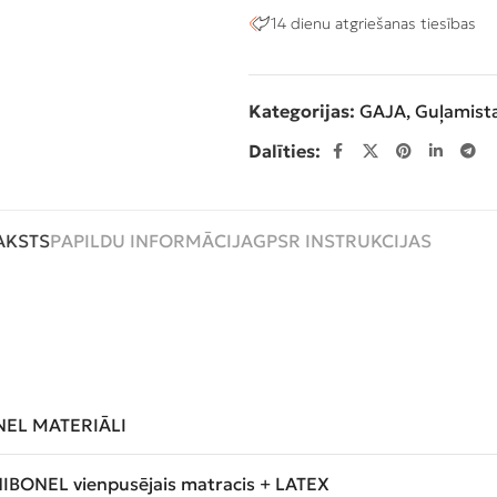
14 dienu atgriešanas tiesības
Kategorijas:
GAJA
,
Guļamist
Dalīties:
AKSTS
PAPILDU INFORMĀCIJA
GPSR INSTRUKCIJAS
EL MATERIĀLI
IBONEL vienpusējais matracis + LATEX