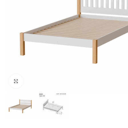
Klikšķiniet lai palielinātu