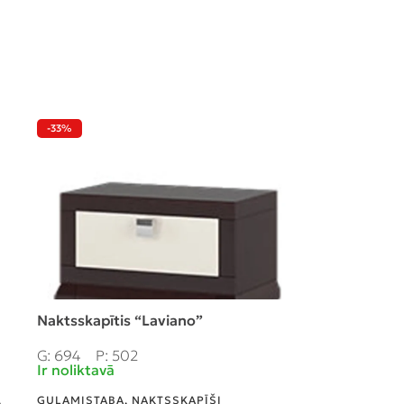
-33%
-30%
Naktsskapītis “Laviano”
Sienas spogu
3H-150”
G: 694
P: 502
Ir noliktavā
G: 1500
P: 4
Ir noliktavā
,
GUĻAMISTABA
,
NAKTSSKAPĪŠI