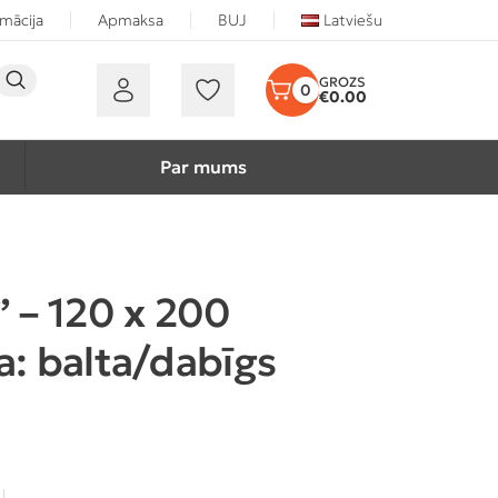
rmācija
Apmaksa
BUJ
Latviešu
0
€
0.00
Par mums
” – 120 x 200
a: balta/dabīgs