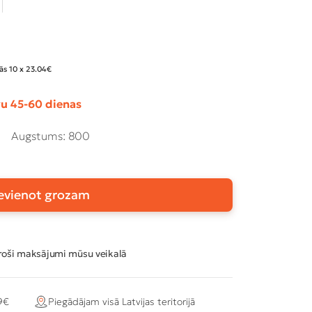
ās 10 x 23.04€
u 45-60 dienas
0
Augstums: 800
evienot grozam
oši maksājumi mūsu veikalā
9€
Piegādājam visā Latvijas teritorijā