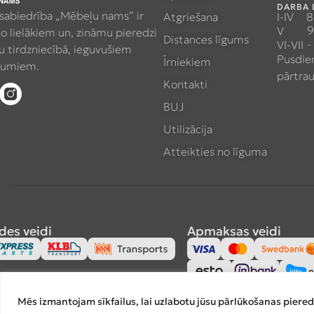
DARBA 
 sabiedrība „Mēbeļu nams” ir
Atgriešana
I-IV
8
9
V
no lielākiem un, zināmu pieredzi
Distances līgums
-
VI-VII
 tirdzniecībā, ieguvušiem
Pusdie
Īrniekiem
umiem.
pārtra
Kontakti
BUJ
Utilizācija
Atteikties no līguma
des veidi
Apmaksas veidi
Mēs izmantojam sīkfailus, lai uzlabotu jūsu pārlūkošanas piered