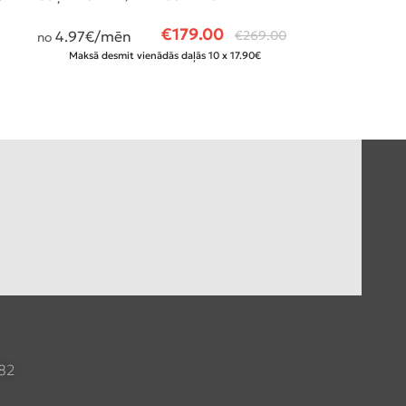
AKSESUĀRI, DE
GUĻAMISTABA
,
€
179.00
4.97
€/mēn
€
269.00
no
Maksā desmit vienādās daļās 10 x 17.90€
3.31
€/mēn
no
Maksā desmit
082