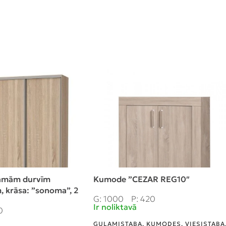
dāmām durvīm
Kumode ”CEZAR REG10″
 krāsa: ”sonoma”, 2
G: 1000
P: 420
Ir noliktavā
0
GUĻAMISTABA
,
KUMODES
,
VIESISTABA