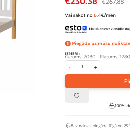
€
230.38
€
267.88
Vai sākot no
6.4
€/mēn
Maksā desmit vienādās daļ
Piegāde uz mūsu noliktav
IZMĒRI:
Garums: 2080
Platums: 128
Pi
100% dr
Bezmaksas piegāde Rīgā no 29