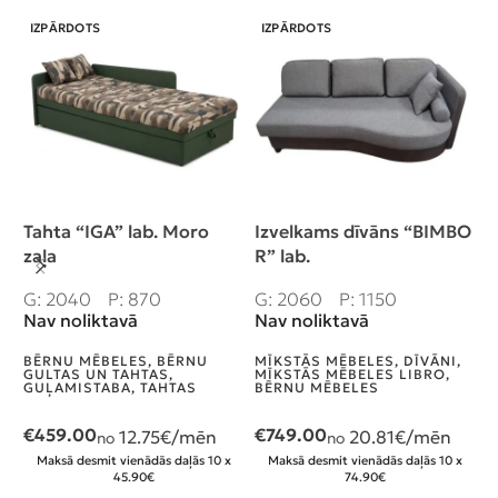
IZPĀRDOTS
IZPĀRDOTS
Tahta “IGA” lab. Moro
Izvelkams dīvāns “BIMBO
P
zaļa
R” lab.
G
I
G: 2040
P: 870
G: 2060
P: 1150
Nav noliktavā
Nav noliktavā
V
M
P
BĒRNU MĒBELES
,
BĒRNU
MĪKSTĀS MĒBELES
,
DĪVĀNI
,
M
GULTAS UN TAHTAS
,
MĪKSTĀS MĒBELES LIBRO
,
GUĻAMISTABA
,
TAHTAS
BĒRNU MĒBELES
€
€
459.00
€
749.00
12.75
€/mēn
20.81
€/mēn
no
no
Maksā desmit vienādās daļās 10 x
Maksā desmit vienādās daļās 10 x
45.90€
74.90€