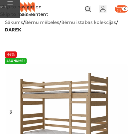
Skip to navigation
Izvēlne
0
Skip to main content
Sākums
Bērnu mēbeles
Bērnu istabas kolekcijas
DAREK
-14%
JAUNUMS!