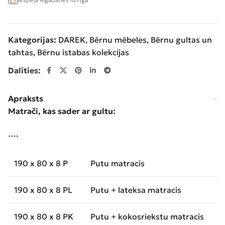
Kategorijas:
DAREK
,
Bērnu mēbeles
,
Bērnu gultas un
tahtas
,
Bērnu istabas kolekcijas
Dalīties:
Apraksts
Matrači, kas sader ar gultu:
….
190 x 80 x 8 P
Putu matracis
190 x 80 x 8 PL
Putu + lateksa matracis
190 x 80 x 8 PK
Putu + kokosriekstu matracis