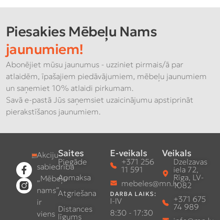
Piesakies Mēbeļu Nams
jaunumiem!
Abonējiet mūsu jaunumus - uzziniet pirmais/ā par
atlaidēm, īpašajiem piedāvājumiem, mēbeļu jaunumiem
un saņemiet 10% atlaidi pirkumam.
Savā e-pastā Jūs saņemsiet uzaicinājumu apstiprināt
pierakstīšanos jaunumiem.
Saites
E-veikals
Veikals
Akciju
Piegāde
+371 256
Dzelzavas
sabiedrība
11 591
iela 72,
Apmaksa
Rīga, LV-
„Mēbeļu
mebeles@mn.lv
1082
nams”
Atgriešana
DARBA LAIKS:
+371 675
I-IV
ir
74 989
Distances
8:30 - 17:30
viens
līgums