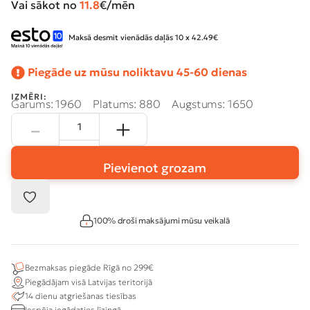
Vai sākot no
11.8
€/mēn
Maksā desmit vienādās daļās 10 x 42.49€
Piegāde uz mūsu noliktavu 45-60 dienas
IZMĒRI:
Garums: 1960
Platums: 880
Augstums: 1650
Pievienot grozam
100% droši maksājumi mūsu veikalā
Bezmaksas piegāde Rīgā no 299€
Piegādājam visā Latvijas teritorijā
14 dienu atgriešanas tiesības
Iespēja iegādaties līzingā