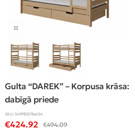
Klikšķiniet lai palielinātu
Gulta “DAREK” – Korpusa krāsa:
dabīgā priede
SKU:
549f8309a454
€
424.92
€
494.09