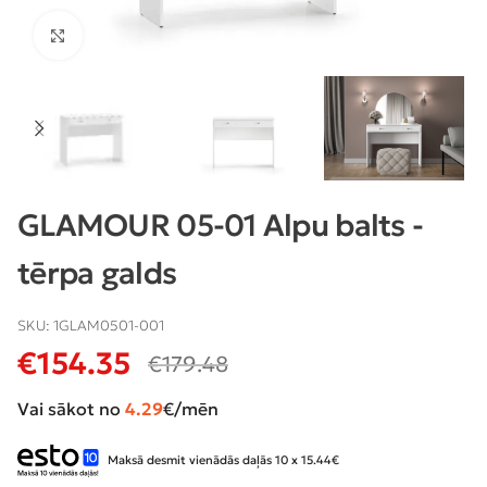
Klikšķiniet lai palielinātu
GLAMOUR 05-01 Alpu balts -
tērpa galds
SKU:
1GLAM0501-001
€
154.35
€
179.48
Vai sākot no
4.29
€/mēn
Maksā desmit vienādās daļās 10 x 15.44€