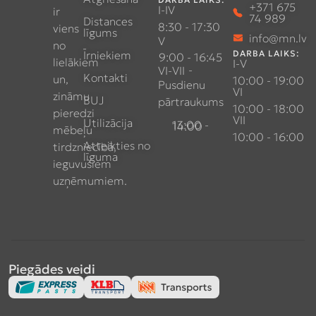
+371 675
I-IV
ir
74 989
Distances
8:30 - 17:30
viens
līgums
info@mn.lv
V
no
Īrniekiem
DARBA LAIKS:
9:00 - 16:45
lielākiem
I-V
-
VI-VII
Kontakti
un,
10:00 - 19:00
Pusdienu
VI
zināmu
BUJ
pārtraukums
10:00 - 18:00
pieredzi
VII
Utilizācija
13:00 - 14:00
mēbeļu
10:00 - 16:00
Atteikties no
tirdzniecībā,
līguma
ieguvušiem
uzņēmumiem.
Piegādes veidi