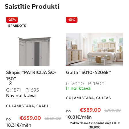
Saistītie Produkti
-23%
-51%
IZPĀRDOTS
Skapis ”PATRICIJA ŠO-
Gulta ”5010-4206k”
N
150”
G: 2000
P: 1600
G
Ir noliktavā
I
G: 1571
P: 695
Nav noliktavā
GUĻAMISTABA
,
GULTAS
G
N
GUĻAMISTABA
,
SKAPJI
€
389.00
€
799.00
no
n
10.81
€/mēn
€
659.00
€
859.00
no
4
Maksā desmit vienādās daļās 10 x
18.31
€/mēn
38.90€