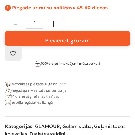
Piegāde uz mūsu noliktavu 45-60 dienas
Pievienot grozam
100% droši maksājumi mūsu veikalā
Bezmaksas piegāde Rīgā no 299€
Piegādājam visā Latvijas teritorijā
14 dienu atgriešanas tiesības
Iespēja iegādaties līzingā
Kategorijas:
GLAMOUR
,
Guļamistaba
,
Guļamistabas
kolekcijas
,
Tualetes galdiņi