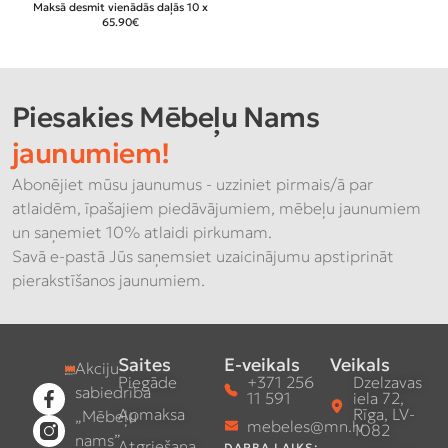
Maksā desmit vienādās daļās 10 x
65.90€
Piesakies Mēbeļu Nams
jaunumiem!
Abonējiet mūsu jaunumus - uzziniet pirmais/ā par
atlaidēm, īpašajiem piedāvājumiem, mēbeļu jaunumiem
un saņemiet 10% atlaidi pirkumam.
Savā e-pastā Jūs saņemsiet uzaicinājumu apstiprināt
pierakstīšanos jaunumiem.
Saites
E-veikals
Veikals
Akciju
Piegāde
+371 256
Dzelzavas
sabiedrība
11 591
iela 72,
Apmaksa
Rīga, LV-
„Mēbeļu
mebeles@mn.lv
1082
nams”
Atgriešana
DARBA LAIKS: