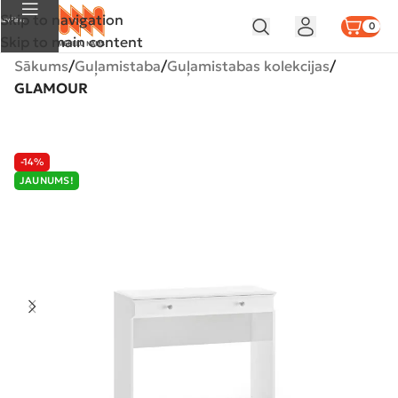
Skip to navigation
Izvēlne
0
Skip to main content
Sākums
Guļamistaba
Guļamistabas kolekcijas
GLAMOUR
-14%
JAUNUMS!