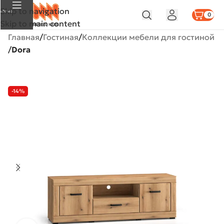
Skip to navigation
Меню
0
Skip to main content
Главная
Гостиная
Коллекции мебели для гостиной
Dora
-14%