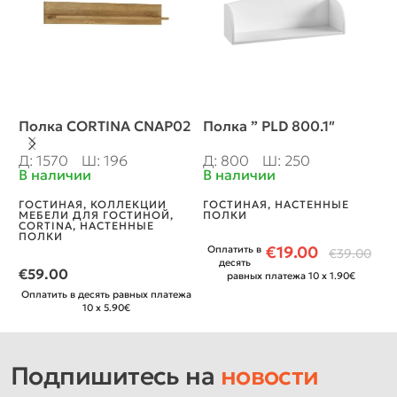
Полка CORTINA CNAP02
Полка ” PLD 800.1″
П
Д: 1570
Ш: 196
Д: 800
Ш: 250
Д
В наличии
В наличии
В
ГОСТИНАЯ
,
КОЛЛЕКЦИИ
ГОСТИНАЯ
,
НАСТЕННЫЕ
Г
МЕБЕЛИ ДЛЯ ГОСТИНОЙ
,
ПОЛКИ
М
CORTINA
,
НАСТЕННЫЕ
B
ПОЛКИ
€
19.00
Оплатить в
€
39.00
€
десять
€
59.00
равных платежа 10 x 1.90€
О
Оплатить в десять равных платежа
10 x 5.90€
Подпишитесь на
новости