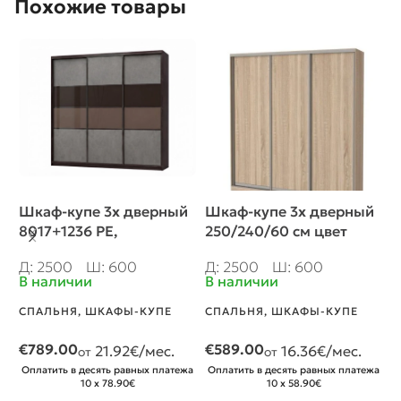
Похожие товары
Шкаф-купе 3х дверный
Шкаф-купе 3х дверный
Ш
8017+1236 PE,
250/240/60 см цвет
с
250/240/60 cm
сонома+2ящика
с
Д: 2500
Ш: 600
Д: 2500
Ш: 600
Д
В наличии
В наличии
В
СПАЛЬНЯ
,
ШКАФЫ-КУПЕ
СПАЛЬНЯ
,
ШКАФЫ-КУПЕ
С
€
789.00
€
589.00
€
21.92
€/мес.
16.36
€/мес.
от
от
Оплатить в десять равных платежа
Оплатить в десять равных платежа
О
10 x 78.90€
10 x 58.90€