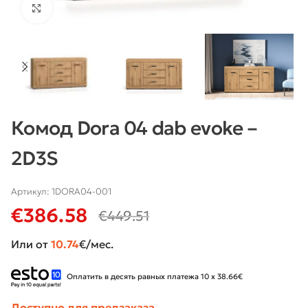
Нажмите, чтобы увеличить
Комод Dora 04 dab evoke –
2D3S
Артикул:
1DORA04-001
€
386.58
€
449.51
Или от
10.74
€/мес.
Оплатить в десять равных платежа 10 x 38.66€
Доступно для предзаказа