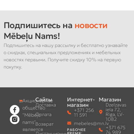
Подпишитесь на
новости
Mēbeļu Nams!
Подпишитесь на нашу рассылку и бесплатно узнавайте
о скидках, специальных предложениях и мебельных
новостях первыми. Получите скидку 10% на первую
покупку.
Сайты
Интернет-
Магазин
Акционерное
магазин
Доставка
Dzelzavas
общество
iela 72,
+371 256
Оплата
Rīga, LV-
"Mēbeļu
11 591
1082
nams"
mebeles@mn.lv
Возврат
+371 675
является
РАБОЧЕЕ
74 989
Дистанционный
ВРЕМЯ: