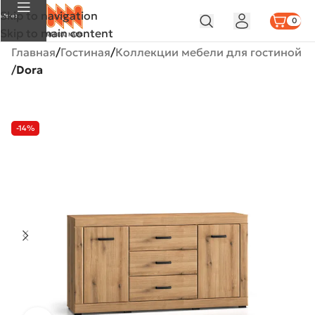
Skip to navigation
Меню
0
Skip to main content
Главная
Гостиная
Коллекции мебели для гостиной
Dora
-14%