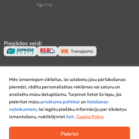
līguma
Piegādes veidi
Apmaksas veidi
Mēs izmantojam sīkfailus, lai uzlabotu jūsu pārlūkošanas
pieredzi, rādītu personalizētas reklāmas vai saturu un
analizētu mūsu datuplūsmu. Turpinot lietot šo lapu, jūs
piekrītat mūsu
privātuma politikai
un
lietošanas
Salīdzināšanas platformas
noteikumiem
, lai iegūtu plašāku informāciju par sīkdatņu
izmantošanu, noklikšķiniet
šeit
.
Cookie Policy
Piekrist