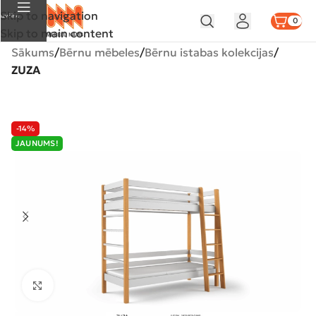
Skip to navigation
Izvēlne
0
Skip to main content
Sākums
Bērnu mēbeles
Bērnu istabas kolekcijas
ZUZA
-14%
JAUNUMS!
Klikšķiniet lai palielinātu