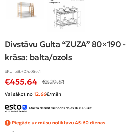
Divstāvu Gulta “ZUZA” 80×190 -
krāsa: balta/ozols
SKU:
b3b707d05ec1
€
455.64
€
529.81
Vai sākot no
12.66
€/mēn
Maksā desmit vienādās daļās 10 x 45.56€
Piegāde uz mūsu noliktavu 45-60 dienas