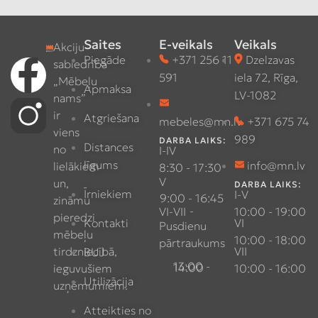
Saites
E-veikals
Veikals
Akciju
Piegāde
+371 256 11
Dzelzavas
sabiedrība
591
iela 72, Rīga,
„Mēbeļu
Apmaksa
LV-1082
nams”
ir
Atgriešana
mebeles@mn.lv
+371 675 74
viens
989
DARBA LAIKS:
Distances
no
I-IV
līgums
info@mn.lv
lielākiem
8:30 - 17:30
V
un,
DARBA LAIKS:
Īrniekiem
I-V
9:00 - 16:45
zināmu
-
VI-VII
10:00 - 19:00
pieredzi
Kontakti
VI
Pusdienu
mēbeļu
10:00 - 18:00
pārtraukums
tirdzniecībā,
VII
BUJ
13:00 - 14:00
ieguvušiem
10:00 - 16:00
Utilizācija
uzņēmumiem.
Atteikties no