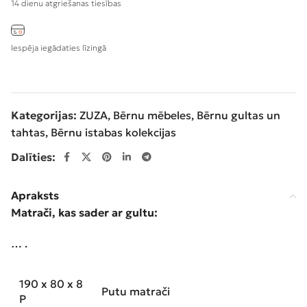
14 dienu atgriešanas tiesības
Iespēja iegādaties līzingā
Kategorijas:
ZUZA
,
Bērnu mēbeles
,
Bērnu gultas un
tahtas
,
Bērnu istabas kolekcijas
Dalīties:
Apraksts
Matrači, kas sader ar gultu:
… .
190 x 80 x 8
Putu matrači
P