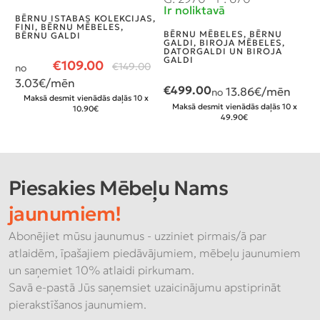
Ir noliktavā
I
BĒRNU ISTABAS KOLEKCIJAS
,
FINI
,
BĒRNU MĒBELES
,
BĒRNU MĒBELES
,
BĒRNU
V
BĒRNU GALDI
GALDI
,
BIROJA MĒBELES
,
M
DATORGALDI UN BIROJA
S
GALDI
M
€
109.00
€
149.00
no
3.03
€/mēn
€
499.00
13.86
€/mēn
no
Maksā desmit vienādās daļās 10 x
Maksā desmit vienādās daļās 10 x
10.90€
49.90€
Piesakies Mēbeļu Nams
jaunumiem!
Abonējiet mūsu jaunumus - uzziniet pirmais/ā par
atlaidēm, īpašajiem piedāvājumiem, mēbeļu jaunumiem
un saņemiet 10% atlaidi pirkumam.
Savā e-pastā Jūs saņemsiet uzaicinājumu apstiprināt
pierakstīšanos jaunumiem.