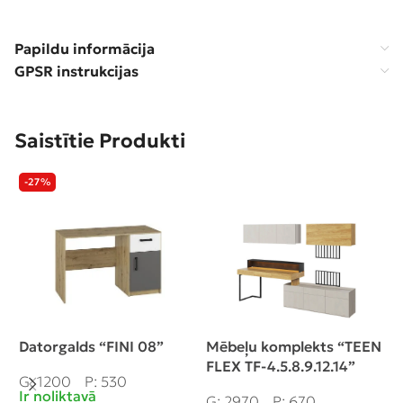
Papildu informācija
GPSR instrukcijas
Saistītie Produkti
-27%
Datorgalds “FINI 08”
Mēbeļu komplekts “TEEN
S
FLEX TF-4.5.8.9.12.14”
F
G: 1200
P: 530
Ir noliktavā
G: 2970
P: 670
G