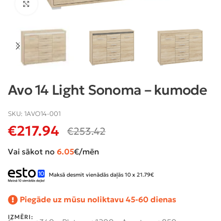
Klikšķiniet lai palielinātu
Avo 14 Light Sonoma – kumode
SKU:
1AVO14-001
€
217.94
€
253.42
Vai sākot no
6.05
€/mēn
Maksā desmit vienādās daļās 10 x 21.79€
Piegāde uz mūsu noliktavu 45-60 dienas
IZMĒRI: