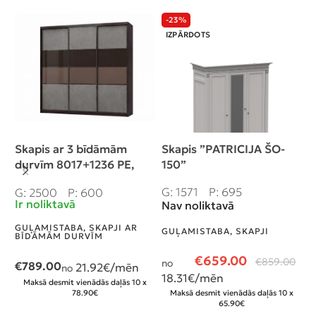
-23%
IZPĀRDOTS
Skapis ar 3 bīdāmām
Skapis ”PATRICIJA ŠO-
K
durvīm 8017+1236 PE,
150”
“
250/240/60 cm
G: 1571
P: 695
G
G: 2500
P: 600
I
Ir noliktavā
Nav noliktavā
G
GUĻAMISTABA
,
SKAPJI AR
GUĻAMISTABA
,
SKAPJI
V
BĪDĀMĀM DURVĪM
€
659.00
€
859.00
no
€
789.00
21.92
€/mēn
n
no
18.31
€/mēn
8
Maksā desmit vienādās daļās 10 x
78.90€
Maksā desmit vienādās daļās 10 x
65.90€