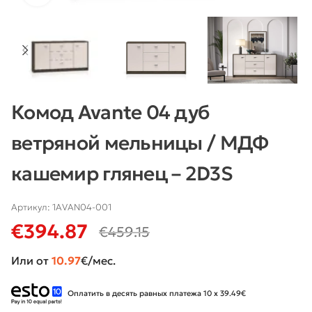
Комод Avante 04 дуб
ветряной мельницы / МДФ
кашемир глянец – 2D3S
Артикул:
1AVAN04-001
€
394.87
€
459.15
Или от
10.97
€/мес.
Оплатить в десять равных платежа 10 x 39.49€