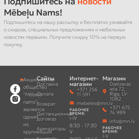
Подпишитесь на
новости
Mēbeļu Nams!
Подпишитесь на нашу рассылку и бесплатно узнавайте
о скидках, специальных предложениях и мебельных
новостях первыми. Получите скидку 10% на первую
покупку.
Сайты
Интернет-
Магазин
Акционерное
магазин
Доставка
Dzelzavas
общество
iela 72,
+371 256
Оплата
Rīga, LV-
"Mēbeļu
11 591
1082
nams"
mebeles@mn.lv
Возврат
+371 675
является
РАБОЧЕЕ
74 989
Дистанционный
ВРЕМЯ:
одним
I-IV
договор
info@mn.lv
из
8:30 - 17:30
Арендаторы
РАБОЧЕЕ
крупнейших
V
ВРЕМЯ:
I-V
Контакты