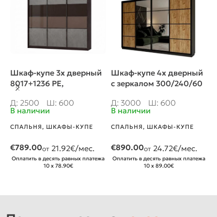
Шкаф-купе 3х дверный
Шкаф-купе 4х дверный
П
8017+1236 PE,
с зеркалом 300/240/60
Л
250/240/60 cm
см,2 ящика
Д
Д: 2500
Ш: 600
Д: 3000
Ш: 600
В
В наличии
В наличии
С
СПАЛЬНЯ
,
ШКАФЫ-КУПЕ
СПАЛЬНЯ
,
ШКАФЫ-КУПЕ
Т
€
789.00
€
890.00
21.92
€/мес.
24.72
€/мес.
от
от
о
Оплатить в десять равных платежа
Оплатить в десять равных платежа
4
10 x 78.90€
10 x 89.00€
О