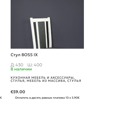
Стул BOSS IX
Стул SF–29
Д: 430
Ш: 400
Д: 620
Ш: 7
В наличии
В наличии
КУХОННАЯ МЕБЕЛЬ И АКСЕССУАРЫ
,
КУХОННАЯ МЕ
СТУЛЬЯ
,
МЕБЕЛЬ ИЗ МАССИВА
,
СТУЛЬЯ
СТУЛЬЯ
,
МЕБЕ
€
59.00
10.53
€/мес
от
0€
Оплатить в десять равных платежа 10 x 5.90€
Оплатить в деся