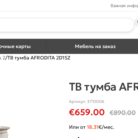
Важная инф
очные карты
Мебель на заказ
 2
ТВ тумба AFRODITA 2D1SZ
ТВ тумба AF
Артикул:
3710006
€
659.00
€
890.00
Или от
18.31
€/мес.