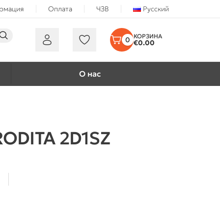
ормация
Оплата
ЧЗВ
Русский
0
€
0.00
О нас
RODITA 2D1SZ