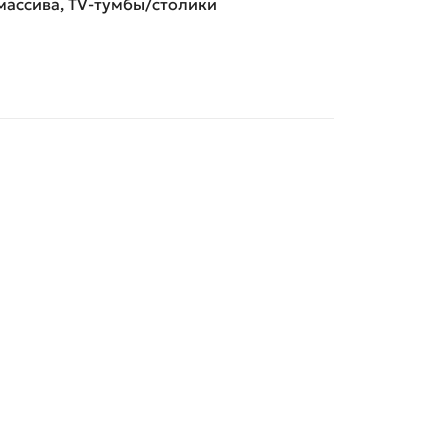
массива
,
ТV-тумбы/столики