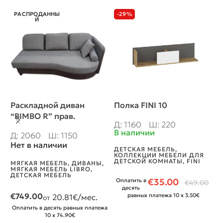
РАСПРОДАННЫ
-29%
Й
Раскладной диван
Полка FINI 10
П
“BIMBO R” прав.
Д: 1160
Ш: 220
Д
В наличии
В
Д: 2060
Ш: 1150
Нет в наличии
ДЕТСКАЯ МЕБЕЛЬ
,
Г
КОЛЛЕКЦИИ МЕБЕЛИ ДЛЯ
М
ДЕТСКОЙ КОМНАТЫ
,
FINI
Н
МЯГКАЯ МЕБЕЛЬ
,
ДИВАНЫ
,
Д
МЯГКАЯ МЕБЕЛЬ LIBRO
,
ДЕТСКАЯ МЕБЕЛЬ
€
35.00
Оплатить в
€
49.00
О
десять
€
749.00
равных платежа 10 x 3.50€
20.81
€/мес.
от
Оплатить в десять равных платежа
10 x 74.90€