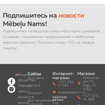
Подпишитесь на
новости
Mēbeļu Nams!
Подпишитесь на нашу рассылку и бесплатно узнавайте
о скидках, специальных предложениях и мебельных
новостях первыми. Получите скидку 10% на первую
покупку.
Сайты
Интернет-
Магазин
Акционерное
магазин
Доставка
Dzelzavas
общество
iela 72,
+371 256
Оплата
Rīga, LV-
"Mēbeļu
11 591
1082
nams"
mebeles@mn.lv
Возврат
+371 675
является
РАБОЧЕЕ
74 989
Дистанционный
ВРЕМЯ:
одним
I-IV
договор