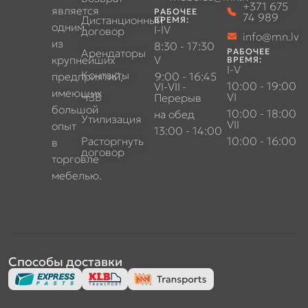
+371 675
является
РАБОЧЕЕ
74 989
Дистанционный
ВРЕМЯ:
одним
I-IV
договор
info@mn.lv
из
8:30 - 17:30
Арендаторы
РАБОЧЕЕ
крупнейших
V
ВРЕМЯ:
I-V
Контакты
предприятий,
9:00 - 16:45
10:00 - 19:00
VI-VII
-
имеющих
ЧЗВ
VI
Перерыв
большой
10:00 - 18:00
на обед
Утилизация
VII
опыт
13:00 - 14:00
Расторгнуть
10:00 - 16:00
в
договор
торговле
мебелью.
Способы доставки