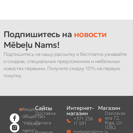
Подпишитесь на
новости
Mēbeļu Nams!
Подпишитесь на нашу рассылку и бесплатно узнавайте
о скидках, специальных предложениях и мебельных
новостях первыми. Получите скидку 10% на первую
покупку.
Сайты
Интернет-
Магазин
Акционерное
магазин
Доставка
Dzelzavas
общество
iela 72,
+371 256
Оплата
Rīga, LV-
"Mēbeļu
11 591
1082
nams"
mebeles@mn.lv
Возврат