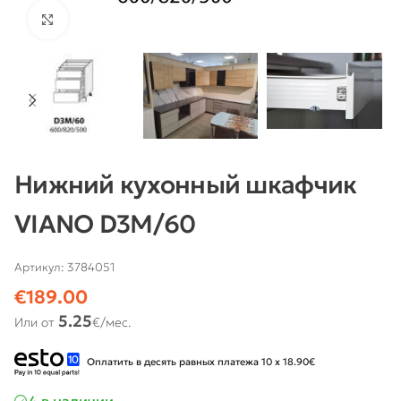
Нажмите, чтобы увеличить
Нижний кухонный шкафчик
VIANO D3M/60
Артикул:
3784051
€
189.00
5.25
Или от
€/мес.
Оплатить в десять равных платежа 10 x 18.90€