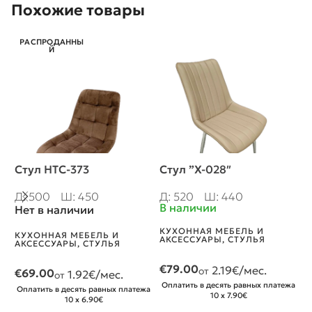
Похожие товары
РАСПРОДАННЫ
Й
Стул HTC-373
Стул ”X-028″
С
Д: 500
Ш: 450
Д: 520
Ш: 440
Д
В наличии
В
Нет в наличии
КУХОННАЯ МЕБЕЛЬ И
К
КУХОННАЯ МЕБЕЛЬ И
АКСЕССУАРЫ
,
СТУЛЬЯ
А
АКСЕССУАРЫ
,
СТУЛЬЯ
€
79.00
€
2.19
€/мес.
от
€
69.00
1.92
€/мес.
от
Оплатить в десять равных платежа
О
Оплатить в десять равных платежа
10 x 7.90€
10 x 6.90€