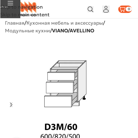
Skip to navigation
Меню
0
Skip to main content
Главная
Кухонная мебель и аксессуары
Модульные кухни
VIANO/AVELLINO