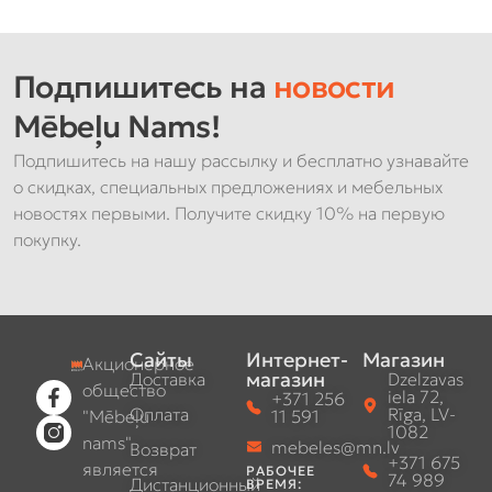
Подпишитесь на
новости
Mēbeļu Nams!
Подпишитесь на нашу рассылку и бесплатно узнавайте
о скидках, специальных предложениях и мебельных
новостях первыми. Получите скидку 10% на первую
покупку.
Сайты
Интернет-
Магазин
Акционерное
магазин
Доставка
Dzelzavas
общество
iela 72,
+371 256
Оплата
Rīga, LV-
"Mēbeļu
11 591
1082
nams"
mebeles@mn.lv
Возврат
+371 675
является
РАБОЧЕЕ
74 989
Дистанционный
ВРЕМЯ: