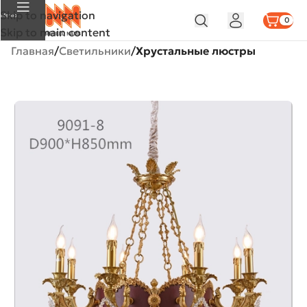
Skip to navigation
Меню
0
Skip to main content
Главная
Светильники
Хрустальные люстры