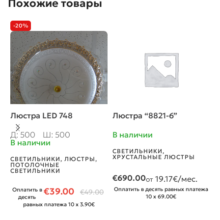
Похожие товары
-20%
Люстра LED 748
Люстра “8821-6”
Л
Д: 500
Ш: 500
В наличии
В
В наличии
СВЕТИЛЬНИКИ
,
С
ХРУСТАЛЬНЫЕ ЛЮСТРЫ
Х
СВЕТИЛЬНИКИ
,
ЛЮСТРЫ,
ПОТОЛОЧНЫЕ
СВЕТИЛЬНИКИ
€
690.00
€
19.17
€/мес.
от
€
39.00
Оплатить в десять равных платежа
О
Оплатить в
€
49.00
10 x 69.00€
десять
равных платежа 10 x 3.90€