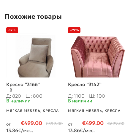
Похожие товары
-17%
-29%
Кресло ”3166”
Кресло ”3142”
Д
”
Д: 820
Ш: 800
Д: 1100
Ш: 100
В наличии
В наличии
Д
В
МЯГКАЯ МЕБЕЛЬ
,
КРЕСЛА
МЯГКАЯ МЕБЕЛЬ
,
КРЕСЛА
М
L
€
499.00
€
499.00
€
599.00
€
699.00
от
от
13.86
€/мес.
13.86
€/мес.