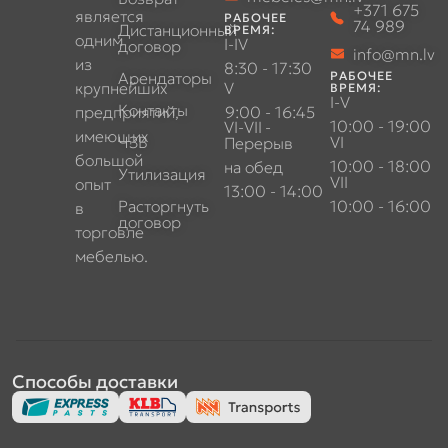
+371 675
является
РАБОЧЕЕ
74 989
Дистанционный
ВРЕМЯ:
одним
I-IV
договор
info@mn.lv
из
8:30 - 17:30
Арендаторы
РАБОЧЕЕ
крупнейших
V
ВРЕМЯ:
I-V
Контакты
предприятий,
9:00 - 16:45
10:00 - 19:00
VI-VII
-
имеющих
ЧЗВ
VI
Перерыв
большой
10:00 - 18:00
на обед
Утилизация
VII
опыт
13:00 - 14:00
Расторгнуть
10:00 - 16:00
в
договор
торговле
мебелью.
Способы доставки