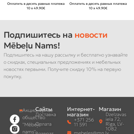
€
Оплатить в десять равных платежа
Оплатить в десять равных платежа
О
10 x 49.90€
10 x 49.90€
Подпишитесь на
новости
Mēbeļu Nams!
Подпишитесь на нашу рассылку и бесплатно узнавайте
о скидках, специальных предложениях и мебельных
новостях первыми. Получите скидку 10% на первую
покупку.
Сайты
Интернет-
Магазин
Акционерное
магазин
Доставка
Dzelzavas
общество
iela 72,
+371 256
Оплата
Rīga, LV-
"Mēbeļu
11 591
1082
nams"
mebeles@mn.lv
Возврат