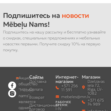
Подпишитесь на
новости
Mēbeļu Nams!
Подпишитесь на нашу рассылку и бесплатно узнавайте
о скидках, специальных предложениях и мебельных
новостях первыми. Получите скидку 10% на первую
покупку.
Сайты
Интернет-
Магазин
Акционерное
магазин
Доставка
Dzelzavas
общество
iela 72,
+371 256
Оплата
Rīga, LV-
"Mēbeļu
11 591
1082
nams"
mebeles@mn.lv
Возврат
+371 675
является
РАБОЧЕЕ
74 989
Дистанционный
ВРЕМЯ:
одним
I-IV
договор
info@mn.lv