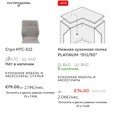
РАСПРОДАННЫ
-47%
Й
Стул HTC-322
Нижняя кухонная полка
Ш
PLATINUM “D12/90”
у
Д: 470
Ш: 440
6
Нет в наличии
Д: 840
Ш: 840
Д
В наличии
В
КУХОННАЯ МЕБЕЛЬ И
АКСЕССУАРЫ
,
СТУЛЬЯ
КУХОННАЯ МЕБЕЛЬ И
К
АКСЕССУАРЫ
А
К
€
79.00
2.19
€/мес.
от
€
74.00
€
139.00
от
Оплатить в десять равных платежа
О
2.06
€/мес.
10 x 7.90€
Оплатить в десять равных платежа
10 x 7.40€